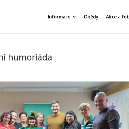
Informace
Obědy
Akce a fot
ční humoriáda